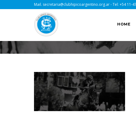
Mail.
secretaria@clubhipicoargentino.org.ar
- Tel:
+54 11-4
HOME