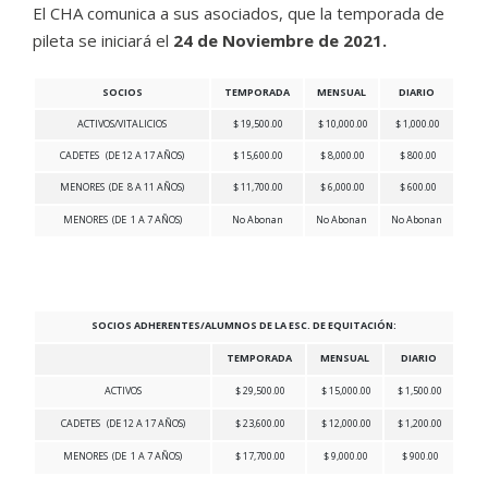
El CHA comunica a sus asociados, que la temporada de
pileta se iniciará el
24 de Noviembre de 2021.
SOCIOS
TEMPORADA
MENSUAL
DIARIO
ACTIVOS/VITALICIOS
$ 19,500.00
$ 10,000.00
$ 1,000.00
CADETES (DE 12 A 17 AÑOS)
$ 15,600.00
$ 8,000.00
$ 800.00
MENORES (DE 8 A 11 AÑOS)
$ 11,700.00
$ 6,000.00
$ 600.00
MENORES (DE 1 A 7 AÑOS)
No Abonan
No Abonan
No Abonan
SOCIOS ADHERENTES/ALUMNOS DE LA ESC. DE EQUITACIÓN:
TEMPORADA
MENSUAL
DIARIO
ACTIVOS
$ 29,500.00
$ 15,000.00
$ 1,500.00
CADETES (DE 12 A 17 AÑOS)
$ 23,600.00
$ 12,000.00
$ 1,200.00
MENORES (DE 1 A 7 AÑOS)
$ 17,700.00
$ 9,000.00
$ 900.00