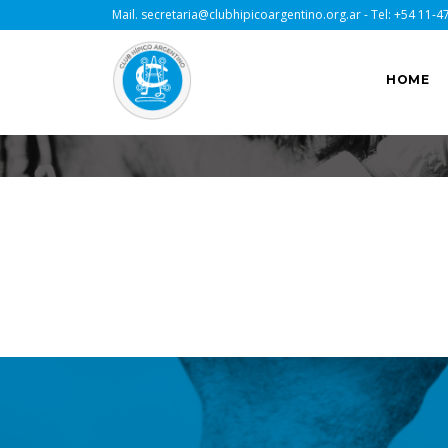
Mail.
secretaria@clubhipicoargentino.org.ar
- Tel:
+54 11-4
HOME