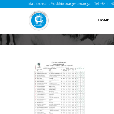
Mail.
secretaria@clubhipicoargentino.org.ar
- Tel:
+54 11-4
HOME