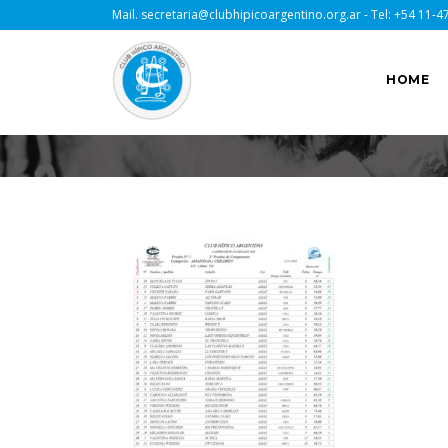
Mail.
secretaria@clubhipicoargentino.org.ar
- Tel:
+54 11-4
HOME