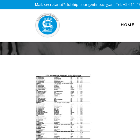
Mail.
secretaria@clubhipicoargentino.org.ar
- Tel:
+54 11-4
HOME