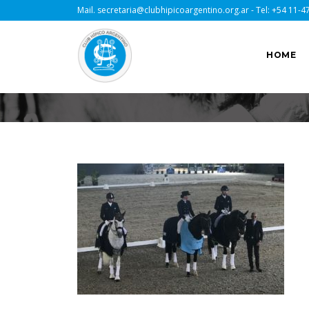
Mail.
secretaria@clubhipicoargentino.org.ar
- Tel:
+54 11-4
HOME