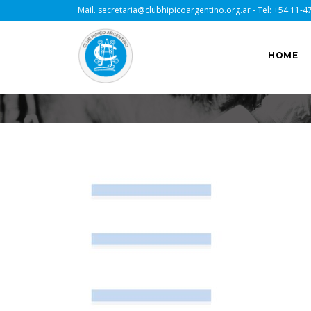
Mail.
secretaria@clubhipicoargentino.org.ar
- Tel:
+54 11-4
HOME