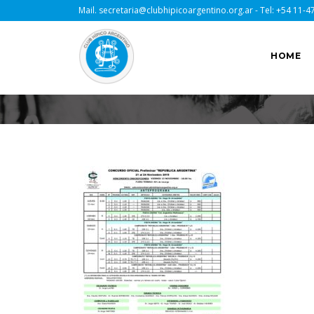
Mail.
secretaria@clubhipicoargentino.org.ar
- Tel:
+54 11-4
HOME